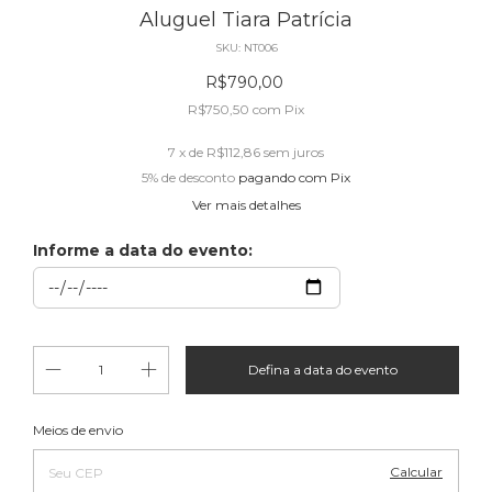
Aluguel Tiara Patrícia
SKU:
NT006
R$790,00
R$750,50
com
Pix
7
x de
R$112,86
sem juros
5% de desconto
pagando com Pix
Ver mais detalhes
Informe a data do evento:
Alterar CEP
Entregas para o CEP:
Meios de envio
Calcular