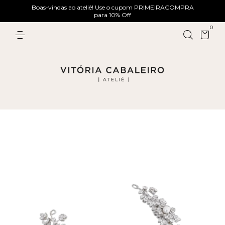
Boas-vindas ao ateliê! Use o cupom PRIMEIRACOMPRA
para 10% Off
0