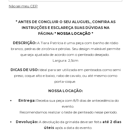
Não sei meu CEP
* ANTES DE CONCLUIR O SEU ALUGUEL, CONFIRA AS
INSTRUÇÕES E ESCLAREÇA SUAS DÚVIDAS NA
PÁGINA:
"
NOSSA LOCAÇÃO
"
DESCRIÇÃO:
A Tiara Patrícia é uma peça com banho de ródio
branco, pedras de zircônia e pérolas. Seu design maleável permite
que seja ajustada de acordo com o penteado desejado.
Largura: 2,5cm
DICAS DE USO:
Ideal para ser utilizada em penteados como semi
preso, coque alto e baixo, rabo de cavalo, ou até mesmo como
porta-coque.
NOSSA LOCAÇÃO:
Entrega:
Receba sua peça com 8/9 dias de antecedência do
evento.
Recomendamos realizar o teste de penteado nesse período.
Devolução:
A devolução da grinalda deve ser feita
até 2 dias
úteis
após a data do evento.