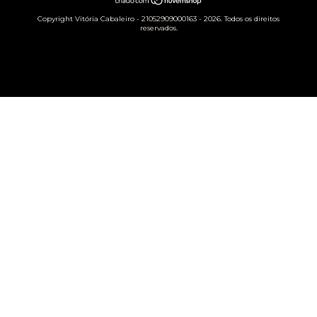
Copyright Vitória Cabaleiro - 21052909000163 - 2026. Todos os direitos
reservados.