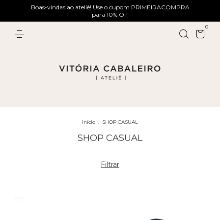
Boas-vindas ao ateliê! Use o cupom PRIMEIRACOMPRA
para 10% Off
0
Início
.
SHOP CASUAL
SHOP CASUAL
Filtrar