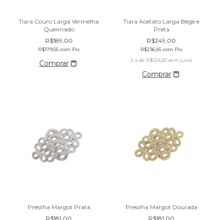
Tiara Couro Larga Vermelha
Tiara Acetato Larga Bege e
Queimado
Preta
R$189,00
R$249,00
R$179,55
com
Pix
R$236,55
com
Pix
2
x de
R$124,50
sem juros
Presilha Margot Prata
Presilha Margot Dourada
R$181,00
R$181,00