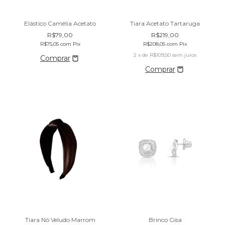
Tiara Acetato Tartaruga
Elástico Camélia Acetato
R$219,00
R$79,00
R$208,05
com
Pix
R$75,05
com
Pix
2
x de
R$109,50
sem juros
Tiara Nó Veludo Marrom
Brinco Gisa