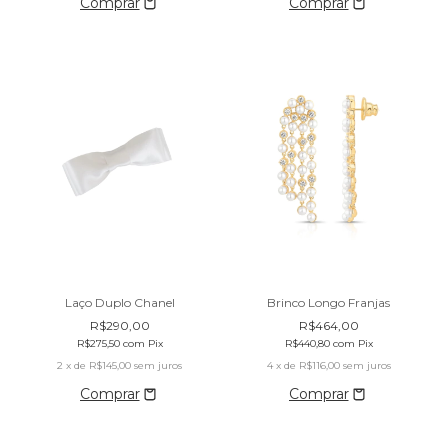
Laço Duplo Chanel
Brinco Longo Franjas
R$290,00
R$464,00
R$275,50
com
Pix
R$440,80
com
Pix
2
x de
R$145,00
sem juros
4
x de
R$116,00
sem juros