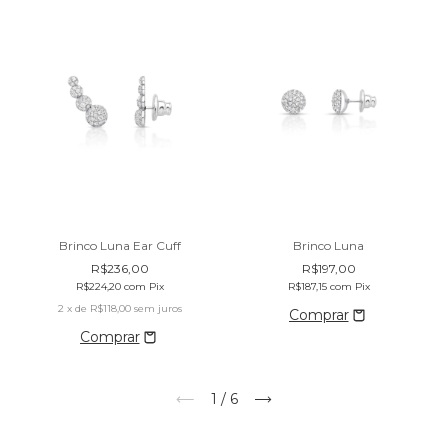
Brinco Luna Ear Cuff
Brinco Luna
R$236,00
R$197,00
R$224,20
com
Pix
R$187,15
com
Pix
2
x de
R$118,00
sem juros
1
/
6