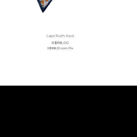
Laço Sop
Laço Ruth Azul
R$198,00
R$
R$188,10
com
Pix