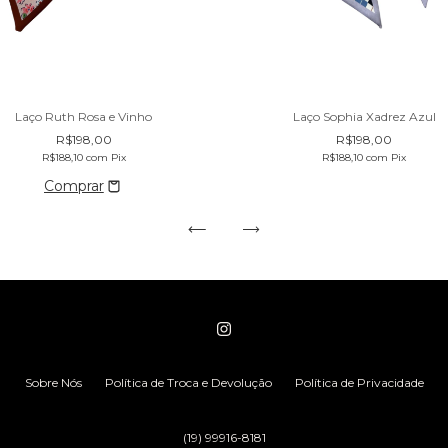
Laço Sophia Xadrez Azul
Laço Ruth Rosa e Vinho
R$198,00
R$198,00
R$188,10
com
Pix
R$188,10
com
Pix
Sobre Nós
Política de Troca e Devolução
Política de Privacidade
(19) 99916-8181