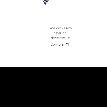
ez Verde
Laço Vichy Preto
R$169,00
Pix
R$160,55
com
Pix