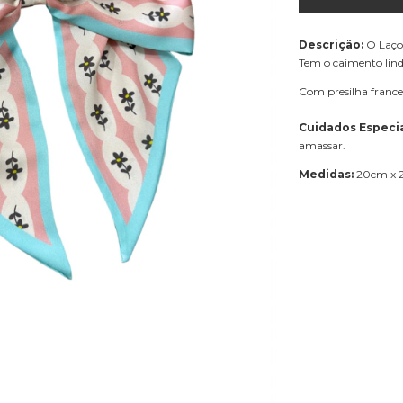
Descrição:
O Laço 
Tem o caimento lin
Com presilha france
Cuidados Especia
amassar.
Medidas:
20
cm x 