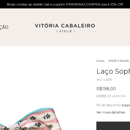
Boas-vindas ao ateliê! Use o cupom PRIMEIRACOMPRA para 10% Off
AÇÃO
Início
.
SHOP CASUAL
Laço Sop
SKU:
LS001
R$198,00
R$188,10
com
Pix
5% de desconto
paga
Ver mais detalhes