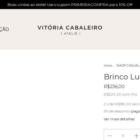
Boas-vindas ao ateliê! Use o cupom PRIMEIRACOMPRA para 10% Off
AÇÃO
Início
.
SHOP CASUAL
Brinco Lu
R$236,00
R$224,20
com
Pix
2
x de
R$118,00
sem 
5% de desconto
paga
Ver mais detalhes