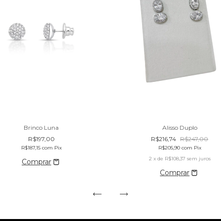
Brinco Luna
Alisso Duplo
R$197,00
R$216,74
R$247,00
R$187,15
com
Pix
R$205,90
com
Pix
2
x de
R$108,37
sem juros