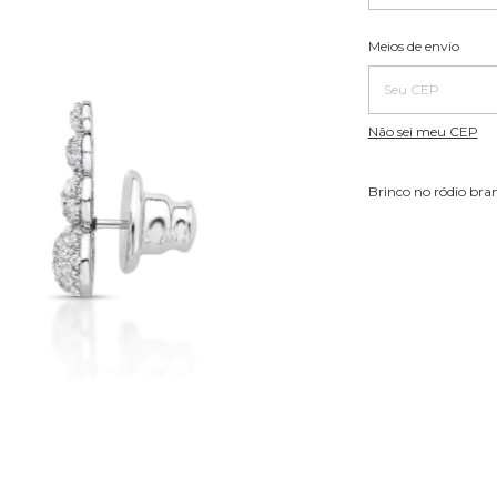
Entregas para o CE
Meios de envio
Não sei meu CEP
Brinco no ródio bran