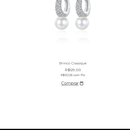
Brinco Classique
R$129,00
R$122,55
com
Pix
Pix
m juros