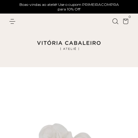
Boas-vindas ao ateliê! Use o cupom PRIMEIRACOMPRA
para 10% Off
0