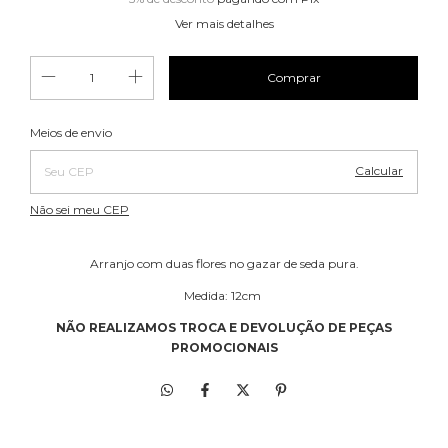
Ver mais detalhes
Alterar CEP
Entregas para o CEP:
Meios de envio
Calcular
Não sei meu CEP
Arranjo com duas flores no gazar de seda pura.
Medida: 12cm
NÃO REALIZAMOS TROCA E DEVOLUÇÃO DE PEÇAS
PROMOCIONAIS