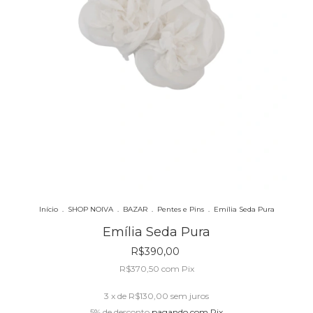
Início
.
SHOP NOIVA
.
BAZAR
.
Pentes e Pins
.
Emília Seda Pura
Emília Seda Pura
R$390,00
R$370,50
com
Pix
3
x de
R$130,00
sem juros
5% de desconto
pagando com Pix