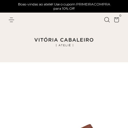
Boas-vindas ao ateliê! Use o cupom PRIMEIRACOMPRA
para 10% Off
0