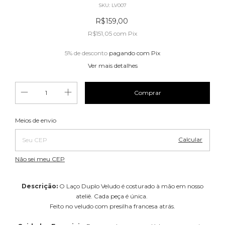
SKU:
LV007
R$159,00
R$151,05
com
Pix
5% de desconto
pagando com Pix
Ver mais detalhes
Alterar CEP
Entregas para o CEP:
Meios de envio
Calcular
Não sei meu CEP
Descrição:
O Laço Duplo Veludo é costurado à mão em nosso
ateliê. Cada peça é única.
Feito no veludo com presilha francesa atrás.