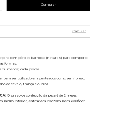
Alterar CEP
P:
Calcular
e pins com pérolas barrocas (naturais) para compor o
as formas.
s ou menos) cada pérola
al para ser utilizado em penteados como semi preso,
abo de cavalo, trança e outros.
GA:
O prazo de confecção da peça é de 2 meses.
m prazo inferior, entrar em contato para verificar