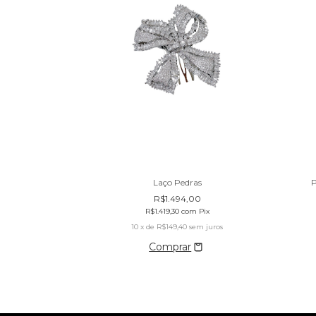
P
Laço Pedras
ços
R$1.494,00
0
R$1.419,30
com
Pix
Pix
10
x de
R$149,40
sem juros
m juros