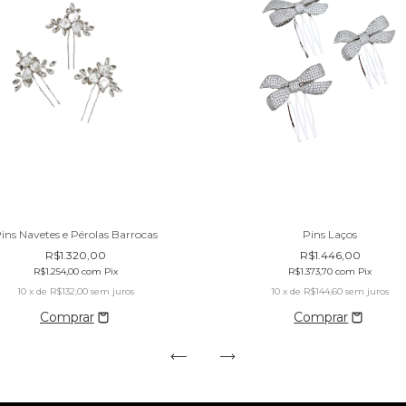
ins Navetes e Pérolas Barrocas
Pins Laços
R$1.320,00
R$1.446,00
R$1.254,00
com
Pix
R$1.373,70
com
Pix
10
x de
R$132,00
sem juros
10
x de
R$144,60
sem juros