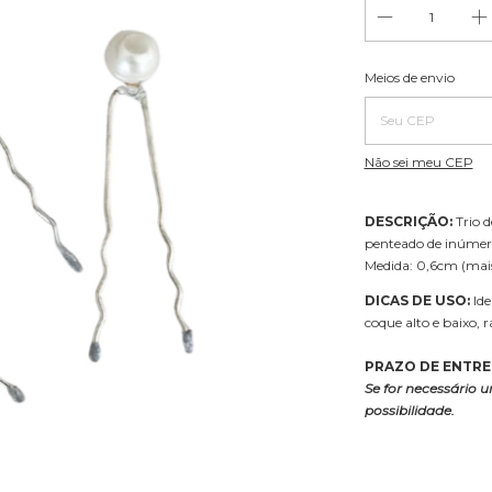
Entregas para o CE
Meios de envio
Não sei meu CEP
DESCRIÇÃO:
Trio d
penteado de inúmer
Medida: 0,6cm (mai
DICAS DE USO:
Ide
coque alto e baixo, r
PRAZO DE ENTRE
Se for necessário u
possibilidade.