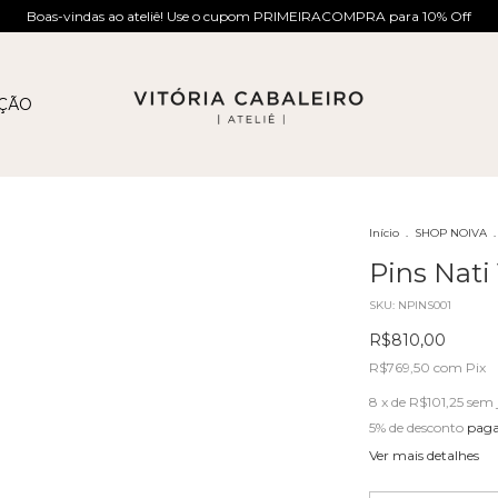
Boas-vindas ao ateliê! Use o cupom PRIMEIRACOMPRA para 10% Off
AÇÃO
Início
.
SHOP NOIVA
.
Pins Nati
SKU:
NPINS001
R$810,00
R$769,50
com
Pix
8
x de
R$101,25
sem 
5% de desconto
paga
Ver mais detalhes