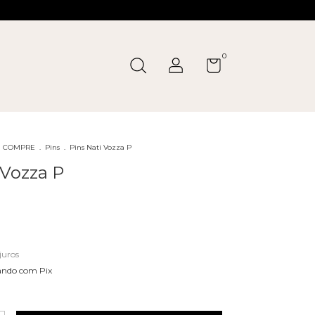
0
COMPRE
.
Pins
.
Pins Nati Vozza P
 Vozza P
juros
ndo com Pix