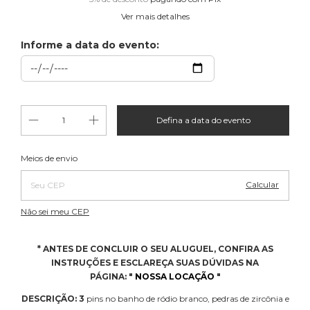
Ver mais detalhes
Informe a data do evento:
Alterar CEP
Entregas para o CEP:
Meios de envio
Calcular
Não sei meu CEP
* ANTES DE CONCLUIR O SEU ALUGUEL, CONFIRA AS
INSTRUÇÕES E ESCLAREÇA SUAS DÚVIDAS NA
PÁGINA:
"
NOSSA LOCAÇÃO
"
DESCRIÇÃO: 3
pins no banho de ródio branco, pedras de zircônia e