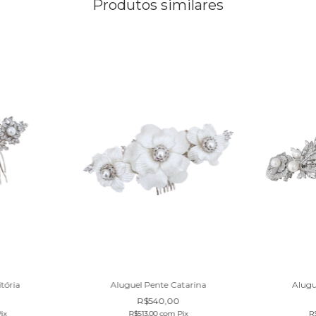
Produtos similares
tória
Aluguel Pente Catarina
Alugu
R$540,00
ix
R$513,00
com
Pix
R