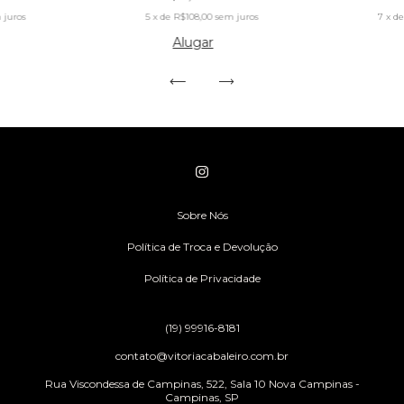
 juros
5
x de
R$108,00
sem juros
7
x d
Alugar
Sobre Nós
Política de Troca e Devolução
Política de Privacidade
(19) 99916-8181
contato@vitoriacabaleiro.com.br
Rua Viscondessa de Campinas, 522, Sala 10 Nova Campinas -
Campinas, SP