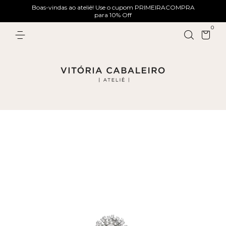
Boas-vindas ao ateliê! Use o cupom PRIMEIRACOMPRA
para 10% Off
0