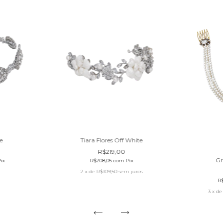
e
Tiara Flores Off White
R$219,00
Gr
ix
R$208,05
com
Pix
2
x de
R$109,50
sem juros
R
3
x d