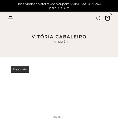
Boas-vindas ao ateliê! Use o cupom PRIMEIRACOMPRA
para 10% Off
0
Esgotado