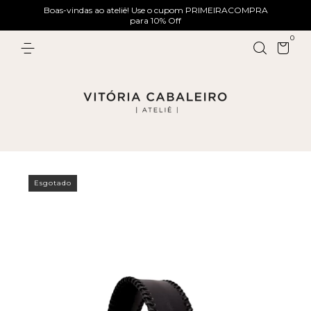
Boas-vindas ao ateliê! Use o cupom PRIMEIRACOMPRA
para 10% Off
0
Esgotado