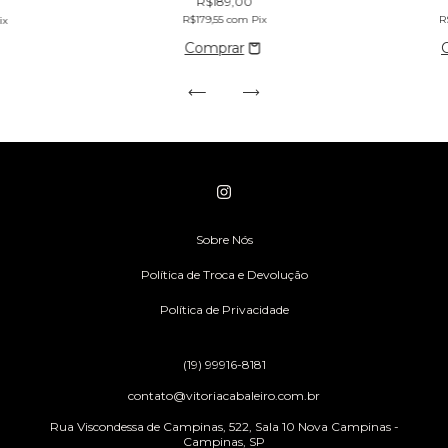
R$189,00
R$179,55
com
Pix
R
ix
Sobre Nós
Política de Troca e Devolução
Política de Privacidade
(19) 99916-8181
contato@vitoriacabaleiro.com.br
Rua Viscondessa de Campinas, 522, Sala 10 Nova Campinas -
Campinas, SP