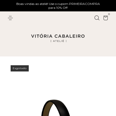
Boas-vindas ao ateliê! Use o cupom PRIMEIRACOMPRA
para 10% Off
0
Esgotado