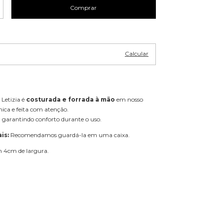
Alterar CEP
P:
Calcular
 Letizia é
costurada e forrada à mão
em nosso
nica e feita com atenção.
, garantindo conforto durante o uso.
is:
Recomendamos guardá-la em uma caixa.
 4cm de largura.