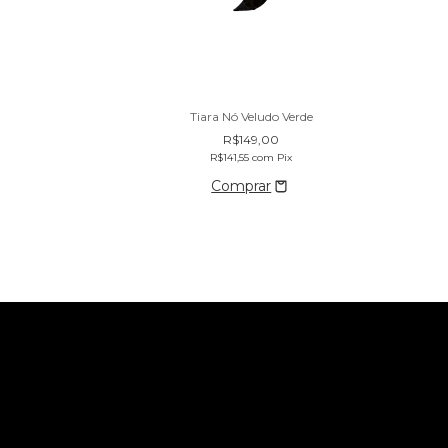
Tiara Nó Veludo Verde
erde
R$149,00
R$141,55
com
Pix
Pix