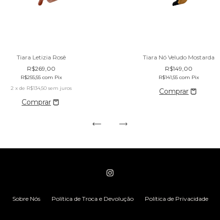
Tiara Nó Veludo Mostarda
Tiara Letizia Rosê
R$149,00
R$269,00
R$141,55
com
Pix
R$255,55
com
Pix
2
x de
R$134,50
sem juros
Sobre Nós
Política de Troca e Devolução
Política de Privacidade