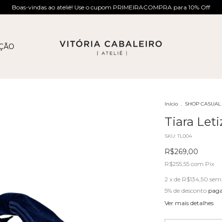
Boas-vindas ao ateliê! Use o cupom PRIMEIRACOMPRA para 10% Off
AÇÃO
Início
.
SHOP CASUAL
Tiara Let
SKU:
TL004
R$269,00
R$255,55
com
Pix
2
x de
R$134,50
sem 
5% de desconto
paga
Ver mais detalhes