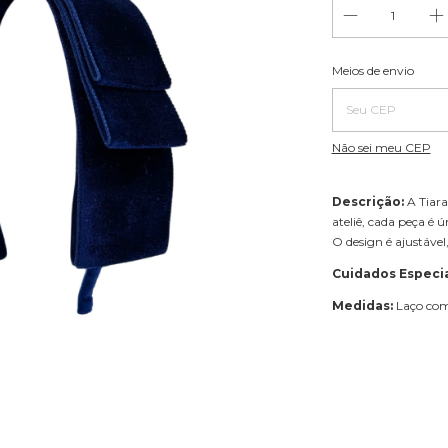
Entregas para o CE
Meios de envio
Não sei meu CEP
Descrição:
A Tiara
ateliê, cada peça é ú
O design é ajustável
Cuidados Especia
Medidas:
Laço com