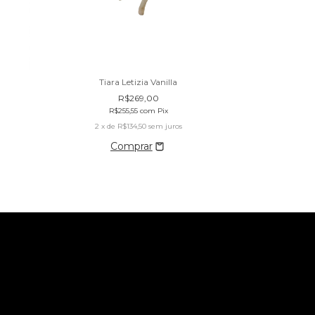
Tiara Letizia Vanilla
Tiara
R$269,00
R$255,55
com
Pix
R$
2
x de
R$134,50
sem juros
2
x de