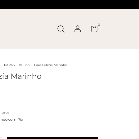
0
.
TIARAS
.
Veludo
.
Tiara Letizia Marinho
izia Marinho
juros
ndo com Pix