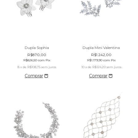
Dupla Sophia
Dupla Mini Valentina
R$870,00
R$1.242,00
R$826,50
com
Pix
R$1.179,90
com
Pix
8
x de
R$108,75
sem juros
10
x de
R$124,20
sem juros