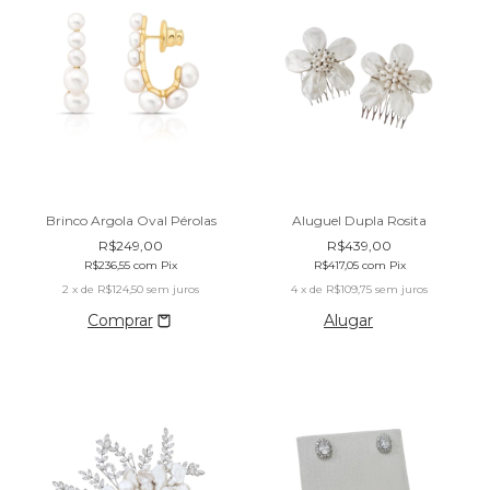
Aluguel Dupla Rosita
Brinco Argola Oval Pérolas
R$439,00
R$249,00
R$417,05
com
Pix
R$236,55
com
Pix
4
x de
R$109,75
sem juros
2
x de
R$124,50
sem juros
Alugar