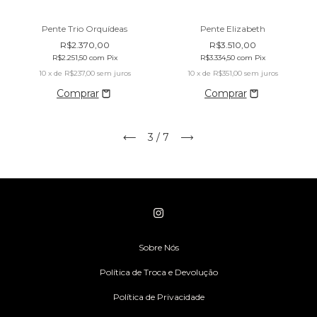
Pente Trio Orquídeas
Pente Elizabeth
R$2.370,00
R$3.510,00
R$2.251,50
com
Pix
R$3.334,50
com
Pix
10
x de
R$237,00
sem juros
10
x de
R$351,00
sem juros
3
/
7
Sobre Nós
Política de Troca e Devolução
Política de Privacidade