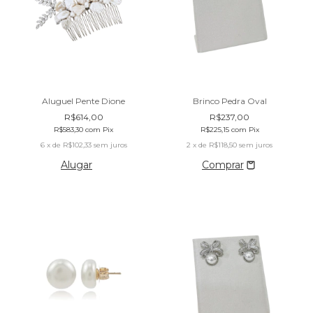
Aluguel Pente Dione
Brinco Pedra Oval
R$614,00
R$237,00
R$583,30
com
Pix
R$225,15
com
Pix
6
x de
R$102,33
sem juros
2
x de
R$118,50
sem juros
Alugar