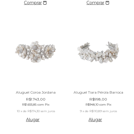
Aluguel Coroa Jordana
Aluguel Tiara Pérola Barroca
R$1.743,00
R$998,00
R$1.655,85
com
Pix
R$948,10
com
Pix
10
x de
R$174,30
sem juros
9
x de
R$110,89
sem juros
Alugar
Alugar