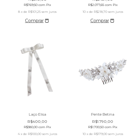
R$769,50
com
Pix
R$2.077,65
com
Pix
8
x de
R$101,25
sem juros
10
x de
R$218,70
sem juros
Laço Elisa
Pente Betina
R$400,00
R$1.790,00
R$380,00
com
Pix
R$1.700,50
com
Pix
4
x de
R$100,00
sem juros
10
x de
R$179,00
sem juros