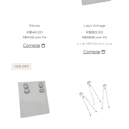
Pérola
Laço Vintage
R$149,00
R$283,00
R$141,55
com
Pix
R$268,85
com
Pix
2
x de
R$141,50
sem juros
-
12
% OFF