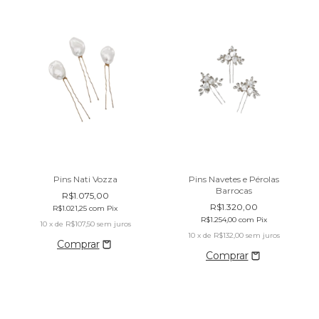
Pins Navetes e Pérolas
Pins Nati Vozza
Barrocas
R$1.075,00
R$1.320,00
R$1.021,25
com
Pix
R$1.254,00
com
Pix
10
x de
R$107,50
sem juros
10
x de
R$132,00
sem juros