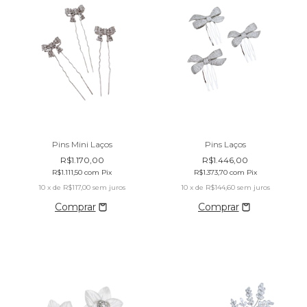
Pins Mini Laços
Pins Laços
R$1.170,00
R$1.446,00
R$1.111,50
com
Pix
R$1.373,70
com
Pix
10
x de
R$117,00
sem juros
10
x de
R$144,60
sem juros