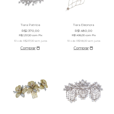
Tiara Patrícia
Tiara Eleonora
R$2.370,00
R$1.480,00
R$2.251,50
com
Pix
R$1.406,00
com
Pix
10
x de
R$237,00
sem juros
10
x de
R$148,00
sem juros