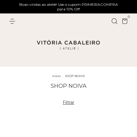
Boas-vindas ao ateliê! Use o cupom PRIMEIRACOMPRA
para 10% Off
0
Início
.
SHOP NOIVA
SHOP NOIVA
Filtrar