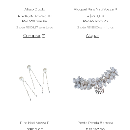
Alisso Duplo
Aluguel Pins Nati Vozza P
R$216,74
R$247,00
R$270,00
R$205,90
com
Pix
R$256,50
com
Pix
2
x de
R$108,37
sem juros
2
x de
R$135,00
sem juros
Alugar
Pins Nati Vozza P
Pente Pérola Barroca
R$810,00
R$2.187,00