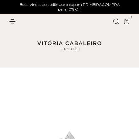
Boas-vindas ao ateliê! Use o cupom PRIMEIRACOMPRA
para 10% Off
0