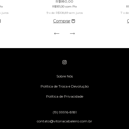
R$980,00
ix
R$931,00
com
Pix
R
 juros
9
x de
R$108,89
sem juros
7
x d
Sobre Nós
Política de Troca e Devolução
Política de Privacidade
(19) 99916-8181
contato@vitoriacabaleiro.com.br