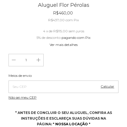
Aluguel Flor Pérolas
R$460,00
R$437,00
com
Pix
4
x de
R$115,00
sem juros
5% de desconto
pagando com Pix
Ver mais detalhes
Alterar CEP
Entregas para o CEP:
Meios de envio
Calcular
Não sei meu CEP
* ANTES DE CONCLUIR O SEU ALUGUEL, CONFIRA AS
INSTRUÇÕES E ESCLAREÇA SUAS DÚVIDAS NA
PÁGINA:
"
NOSSA LOCAÇÃO
"