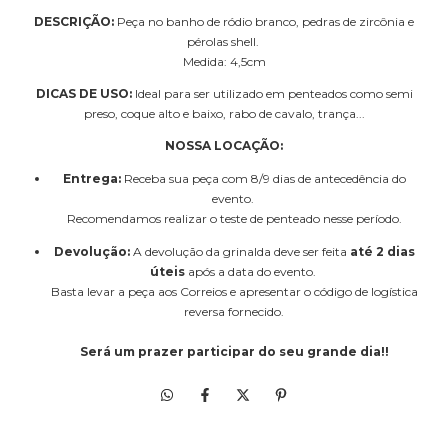
DESCRIÇÃO:
Peça no banho de ródio branco, pedras de zircônia e
pérolas shell.
Medida: 4,5cm
DICAS DE USO:
Ideal para ser utilizado em penteados como semi
preso, coque alto e baixo, rabo de cavalo, trança...
NOSSA LOCAÇÃO:
Entrega:
Receba sua peça com 8/9 dias de antecedência do
evento.
Recomendamos realizar o teste de penteado nesse período.
Devolução:
A devolução da grinalda deve ser feita
até 2 dias
úteis
após a data do evento.
Basta levar a peça aos Correios e apresentar o código de logística
reversa fornecido.
Será um prazer participar do seu grande dia
!!