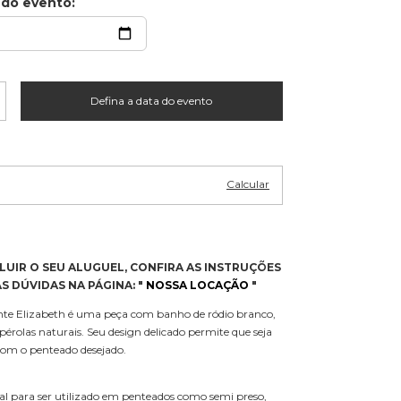
 do evento:
Alterar CEP
P:
Calcular
LUIR O SEU ALUGUEL, CONFIRA AS INSTRUÇÕES
S DÚVIDAS NA PÁGINA:
"
NOSSA LOCAÇÃO
"
te Elizabeth é uma peça com banho de ródio branco,
 pérolas naturais. Seu design delicado permite que seja
com o penteado desejado.
al para ser utilizado em penteados como semi preso,