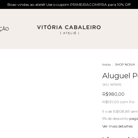
Boas-vindas ao ateliê! Use o cupom PRIMEIRACOMPRA para 10% Off
AÇÃO
Início
.
SHOP NOIVA
.
Aluguel P
SKU:
NP0015
R$980,00
R$931,00
com
Pix
9
x de
R$108,89
sem
5% de desconto
paga
Ver mais detalhes