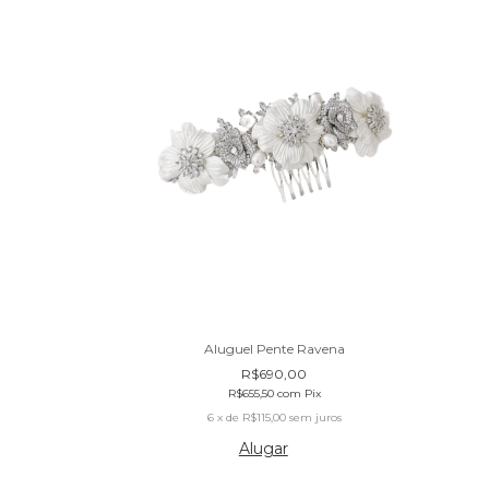
oaquina
Aluguel Pente Ravena
0
R$690,00
Pix
R$655,50
com
Pix
m juros
6
x de
R$115,00
sem juros
Alugar