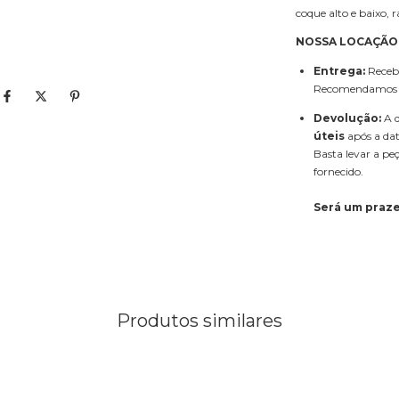
coque alto e baixo, r
NOSSA LOCAÇÃO
Entrega:
Receba
Recomendamos rea
Devolução:
A d
úteis
após a dat
Basta levar a peç
fornecido.
Será um praze
Produtos similares