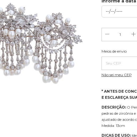
Informe a data
Entregas para o CE
Meios de envio
Não sei meu CEP
* ANTES DE CONC
E ESCLAREÇA SUA
DESCRIÇÃO:
O Pen
pedras de zircônia e
ajustado de acordo 
Medida: 13cm
DICAS DE USO:
Ide