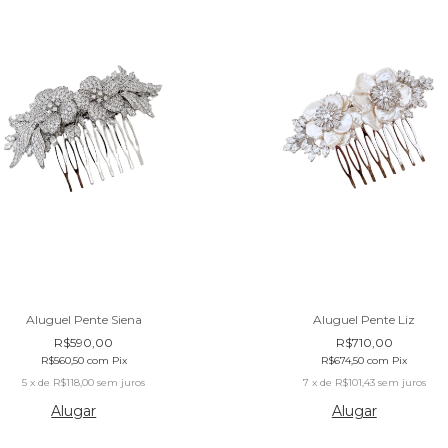
Aluguel Pente Siena
Aluguel Pente Liz
R$590,00
R$710,00
R$560,50
com
Pix
R$674,50
com
Pix
5
x de
R$118,00
sem juros
7
x de
R$101,43
sem juros
Alugar
Alugar