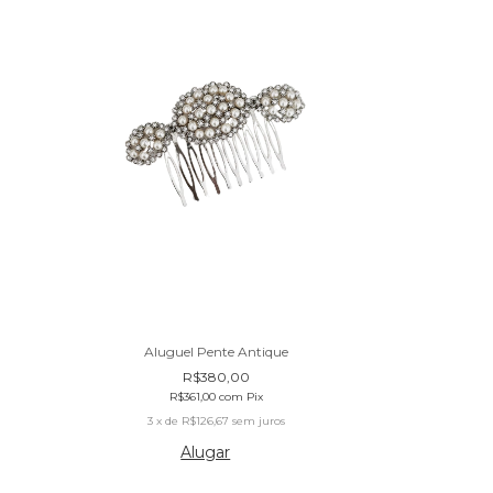
Aluguel Pente Antique
Alugu
R$380,00
R$361,00
com
Pix
R$
3
x de
R$126,67
sem juros
7
x de
Alugar