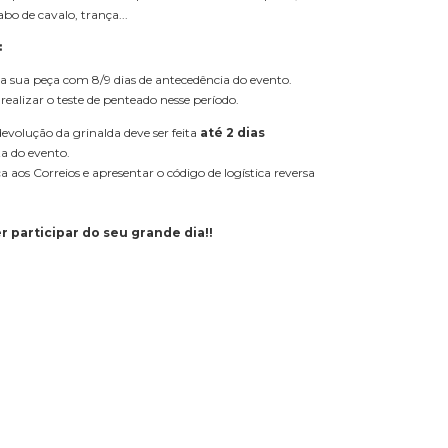
abo de cavalo, trança...
:
 sua peça com 8/9 dias de antecedência do evento.
lizar o teste de penteado nesse período.
evolução da grinalda deve ser feita
até 2 dias
a do evento.
a aos Correios e apresentar o código de logística reversa
r participar do seu grande dia
!!