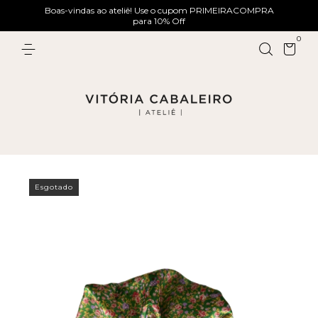
Boas-vindas ao ateliê! Use o cupom PRIMEIRACOMPRA
para 10% Off
0
Esgotado