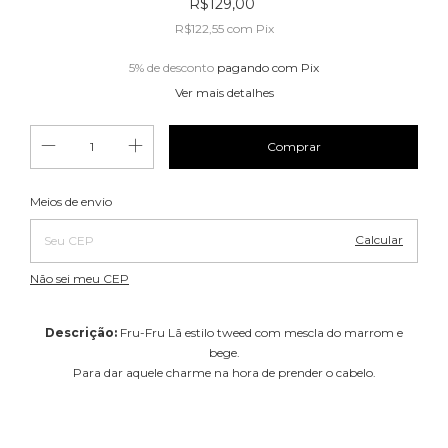
R$129,00
R$122,55
com
Pix
5% de desconto
pagando com Pix
Ver mais detalhes
Alterar CEP
Entregas para o CEP:
Meios de envio
Calcular
Não sei meu CEP
Descrição:
Fru-Fru Lã estilo tweed com mescla do marrom e
bege.
Para dar aquele charme na hora de prender o cabelo.