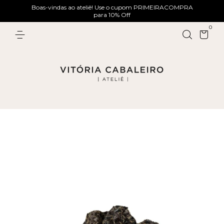
Boas-vindas ao ateliê! Use o cupom PRIMEIRACOMPRA
para 10% Off
0