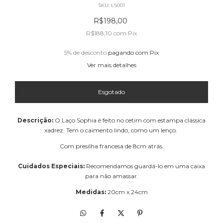
SKU:
LS001
R$198,00
R$188,10
com
Pix
5% de desconto
pagando com Pix
Ver mais detalhes
Descrição:
O Laço Sophia é feito no cetim com estampa clássica
xadrez. Tem o caimento lindo, como um lenço.
Com presilha francesa de 8cm atrás.
Cuidados Especiais:
Recomendamos guardá-lo em uma caixa
para não amassar.
Medidas:
20
cm x 24cm