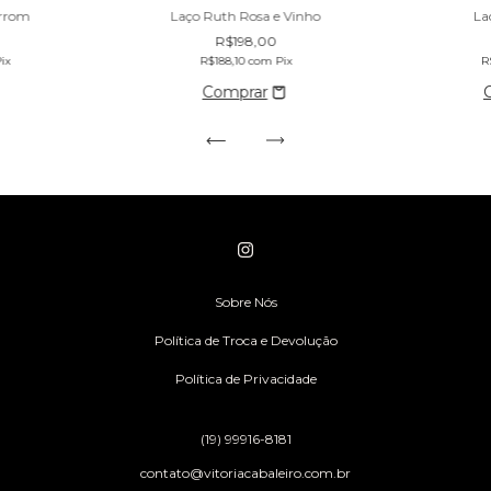
arrom
Laço Ruth Rosa e Vinho
La
R$198,00
ix
R$188,10
com
Pix
R
Sobre Nós
Política de Troca e Devolução
Política de Privacidade
(19) 99916-8181
contato@vitoriacabaleiro.com.br