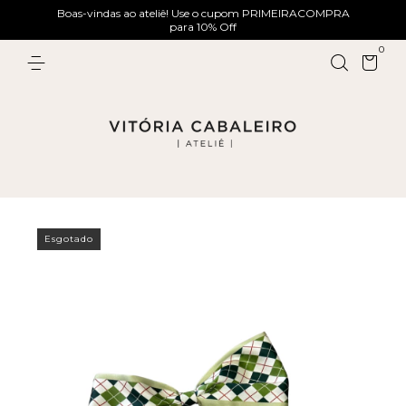
Boas-vindas ao ateliê! Use o cupom PRIMEIRACOMPRA
para 10% Off
0
Esgotado