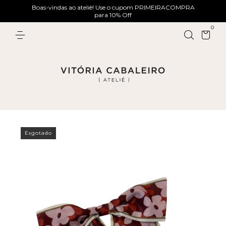
Boas-vindas ao ateliê! Use o cupom PRIMEIRACOMPRA
para 10% Off
0
Esgotado