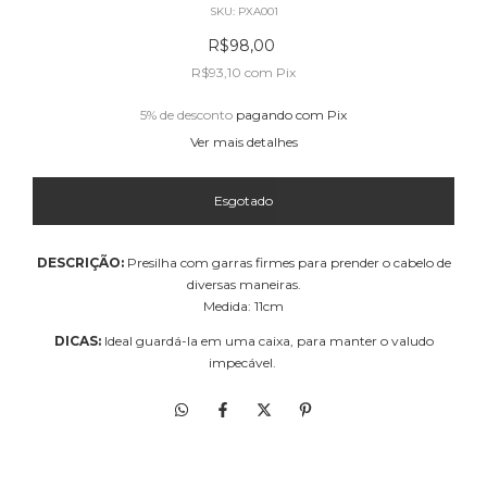
SKU:
PXA001
R$98,00
R$93,10
com
Pix
5% de desconto
pagando com Pix
Ver mais detalhes
DESCRIÇÃO:
Presilha com garras firmes para prender o cabelo de
diversas maneiras.
Medida: 11cm
DICAS:
Ideal guardá-la em uma caixa, para manter o valudo
impecável.