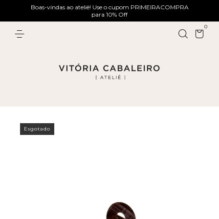
Boas-vindas ao ateliê! Use o cupom PRIMEIRACOMPRA
para 10% Off
0
Esgotado