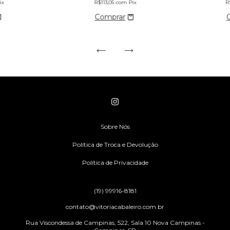
ix
R$113,05
com
Pix
R
Sobre Nós
Política de Troca e Devolução
Política de Privacidade
(19) 99916-8181
contato@vitoriacabaleiro.com.br
Rua Viscondessa de Campinas, 522, Sala 10 Nova Campinas -